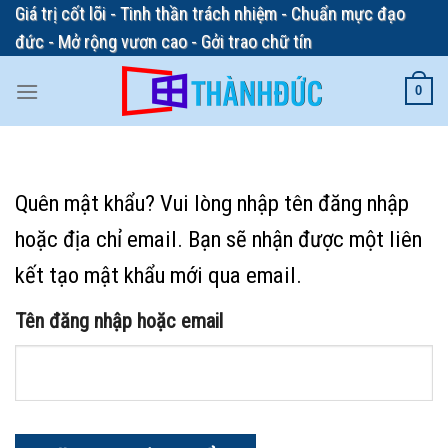
Skip
Giá trị cốt lõi - Tinh thần trách nhiệm - Chuẩn mực đạo
to
đức - Mở rộng vươn cao - Gởi trao chữ tín
content
0
Quên mật khẩu? Vui lòng nhập tên đăng nhập
hoặc địa chỉ email. Bạn sẽ nhận được một liên
kết tạo mật khẩu mới qua email.
Tên đăng nhập hoặc email