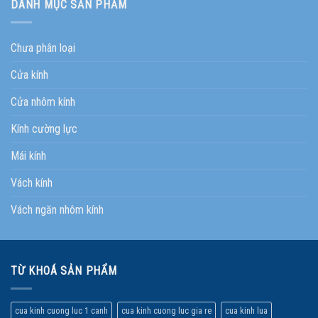
DANH MỤC SẢN PHẨM
Chưa phân loại
Cửa kính
Cửa nhôm kính
Kính cường lực
Mái kính
Vách kính
Vách ngăn nhôm kính
TỪ KHOÁ SẢN PHẨM
cua kinh cuong luc 1 canh
cua kinh cuong luc gia re
cua kinh lua