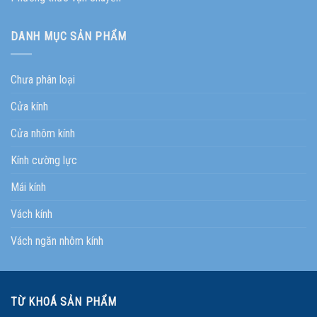
DANH MỤC SẢN PHẨM
Chưa phân loại
Cửa kính
Cửa nhôm kính
Kính cường lực
Mái kính
Vách kính
Vách ngăn nhôm kính
TỪ KHOÁ SẢN PHẨM