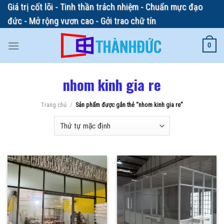
Skip
Giá trị cốt lõi - Tinh thần trách nhiệm - Chuẩn mực đạo
to
đức - Mở rộng vươn cao - Gởi trao chữ tín
content
0
nhom kinh gia re
Trang chủ
/
Sản phẩm được gắn thẻ “nhom kinh gia re”