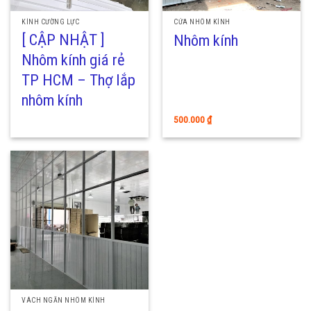
KÍNH CƯỜNG LỰC
CỬA NHÔM KÍNH
[ CẬP NHẬT ]
Nhôm kính
Nhôm kính giá rẻ
TP HCM – Thợ lắp
nhôm kính
500.000
₫
VÁCH NGĂN NHÔM KÍNH