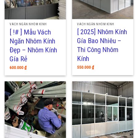
VÁCH NGĂN NHÔM KÍNH
VÁCH NGĂN NHÔM KÍNH
[ 2025] Nhôm Kính
[ !# ] Mẫu Vách
Gía Bao Nhiêu –
Ngăn Nhôm Kính
Thi Công Nhôm
Đẹp – Nhôm Kính
Kính
Gía Rẻ
550.000
₫
600.000
₫