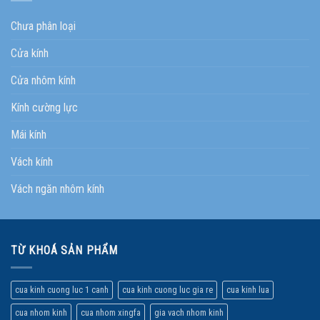
Chưa phân loại
Cửa kính
Cửa nhôm kính
Kính cường lực
Mái kính
Vách kính
Vách ngăn nhôm kính
TỪ KHOÁ SẢN PHẨM
cua kinh cuong luc 1 canh
cua kinh cuong luc gia re
cua kinh lua
cua nhom kinh
cua nhom xingfa
gia vach nhom kinh