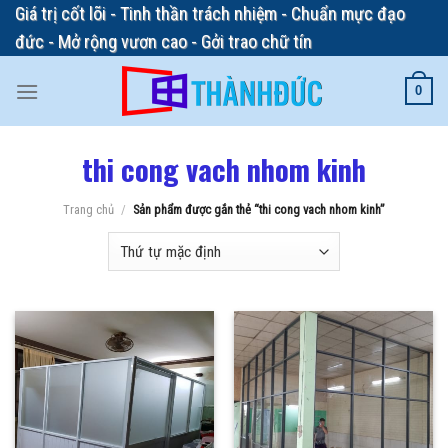
Skip
Giá trị cốt lõi - Tinh thần trách nhiệm - Chuẩn mực đạo
to
đức - Mở rộng vươn cao - Gởi trao chữ tín
content
0
thi cong vach nhom kinh
Trang chủ
/
Sản phẩm được gắn thẻ “thi cong vach nhom kinh”