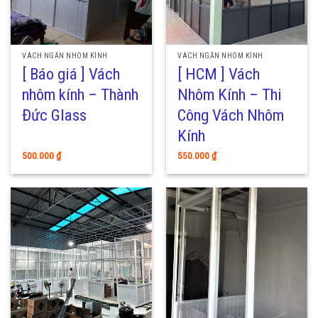
VÁCH NGĂN NHÔM KÍNH
VÁCH NGĂN NHÔM KÍNH
[ Báo giá ] Vách
[ HCM ] Vách
nhôm kính – Thành
Nhôm Kính – Thi
Đức Glass
Công Vách Nhôm
Kính
500.000
₫
550.000
₫