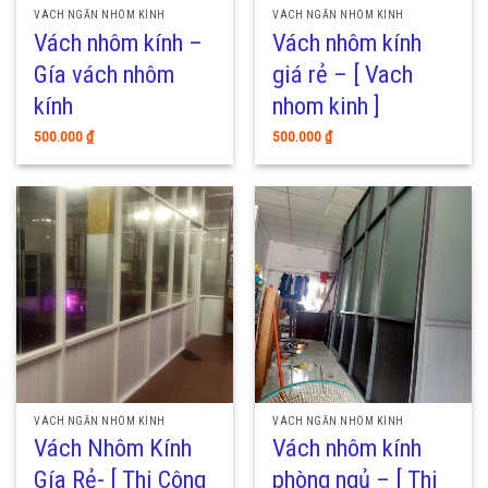
VÁCH NGĂN NHÔM KÍNH
VÁCH NGĂN NHÔM KÍNH
Vách nhôm kính –
Vách nhôm kính
Gía vách nhôm
giá rẻ – [ Vach
kính
nhom kinh ]
500.000
₫
500.000
₫
VÁCH NGĂN NHÔM KÍNH
VÁCH NGĂN NHÔM KÍNH
Vách Nhôm Kính
Vách nhôm kính
Gía Rẻ- [ Thi Công
phòng ngủ – [ Thi