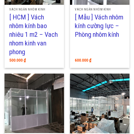
VÁCH NGĂN NHÔM KÍNH
VÁCH NGĂN NHÔM KÍNH
[ HCM ] Vách
[ Mẫu ] Vách nhôm
nhôm kính bao
kính cường lực –
nhiêu 1 m2 – Vach
Phòng nhôm kính
nhom kinh van
phong
500.000
₫
600.000
₫