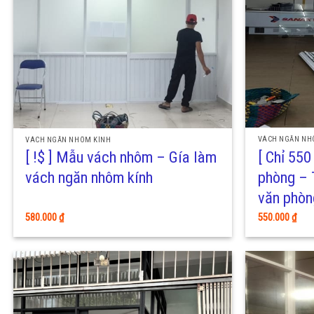
VÁCH NGĂN NH
VÁCH NGĂN NHÔM KÍNH
[ Chỉ 55
[ !$ ] Mẫu vách nhôm – Gía làm
phòng – 
vách ngăn nhôm kính
văn phòn
550.000
₫
580.000
₫