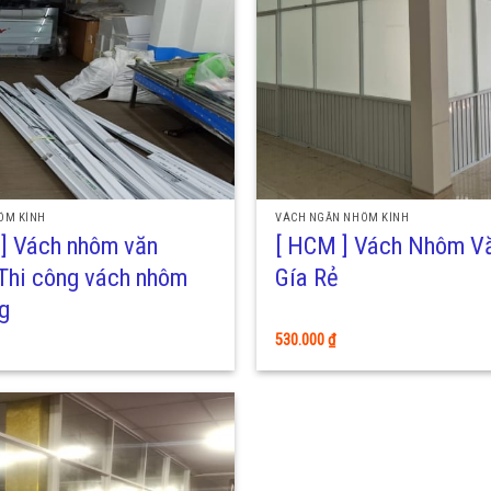
ÔM KÍNH
VÁCH NGĂN NHÔM KÍNH
0 ] Vách nhôm văn
[ HCM ] Vách Nhôm V
Thi công vách nhôm
Gía Rẻ
g
530.000
₫