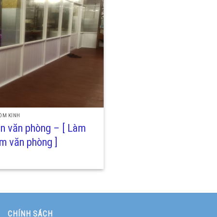
ÔM KÍNH
n văn phòng – [ Làm
m văn phòng ]
CHÍNH SÁCH