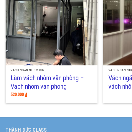
VÁCH NGĂN NHÔM KÍNH
VÁCH NGĂN NH
Làm vách nhôm văn phòng –
Vách ngă
Vach nhom van phong
vách nhô
520.000
₫
THÀNH ĐỨC GLASS