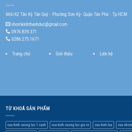
466/42 Tân Kỳ Tân Quý - Phường Sơn Kỳ- Quận Tân Phú - Tp.HCM
nhomkinhthanhduc@gmail.com
0976.839.371
0286.275.1671
Trang chủ
Giới thiệu
Liên hệ
TỪ KHOÁ SẢN PHẨM
cua kinh cuong luc 1 canh
cua kinh cuong luc gia re
cua kinh lua
cua nhom