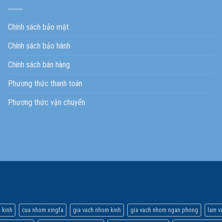
Chính sách bảo mật
Chính sách bảo hành
Chính sách bán hàng
Phương thức thanh toán
Phương thức vận chuyển
 kinh
cua nhom xingfa
gia vach nhom kinh
gia vach nhom ngan phong
lam v