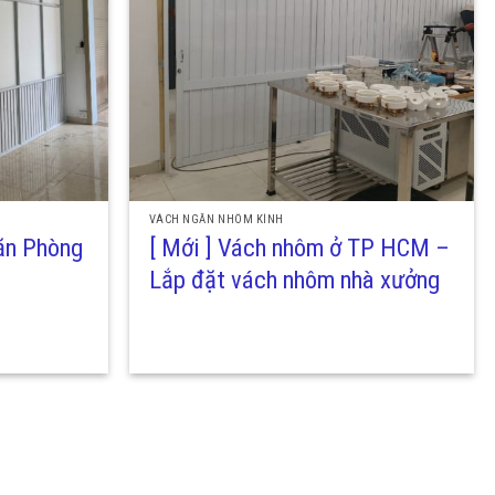
VÁCH NGĂN NHÔM KÍNH
ăn Phòng
[ Mới ] Vách nhôm ở TP HCM –
Lắp đặt vách nhôm nhà xưởng