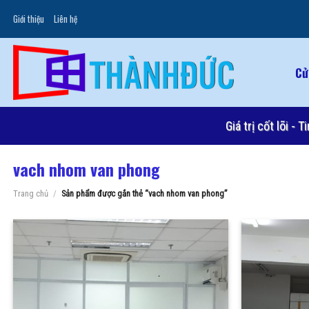
Skip
Giới thiệu
Liên hệ
to
content
Cử
Giá trị cốt lõi -
vach nhom van phong
Trang chủ
/
Sản phẩm được gắn thẻ “vach nhom van phong”