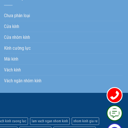
Chưa phân loại
Cửa kính
Cửa nhôm kính
Kính cường lực
Mái kính
Vách kính
Vách ngăn nhôm kính
ach kinh cuong luc
lam vach ngan nhom kinh
nhom kinh gia re