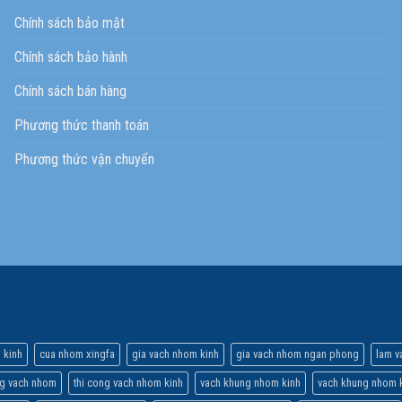
Chính sách bảo mật
Chính sách bảo hành
Chính sách bán hàng
Phương thức thanh toán
Phương thức vận chuyển
 kinh
cua nhom xingfa
gia vach nhom kinh
gia vach nhom ngan phong
lam v
ng vach nhom
thi cong vach nhom kinh
vach khung nhom kinh
vach khung nhom k