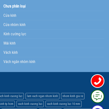
Chưa phân loại
Cửa kính
Cửa nhôm kính
Kính cường lực
Mái kính
Vách kính
Vách ngăn nhôm kính
ach kinh cuong luc
lam vach ngan nhom kinh
nhom kinh gia re
inh tp hcm
vach kinh cuong luc
vach kinh cuong luc 10 mm