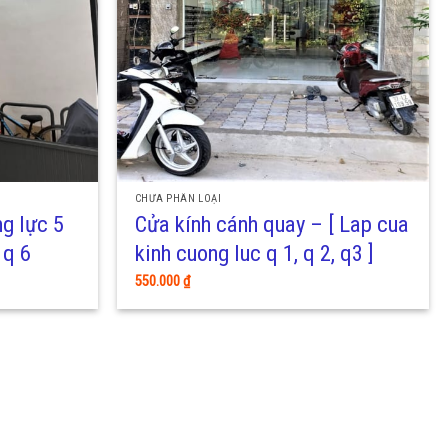
CHƯA PHÂN LOẠI
ng lực 5
Cửa kính cánh quay – [ Lap cua
, q 6
kinh cuong luc q 1, q 2, q3 ]
550.000
₫