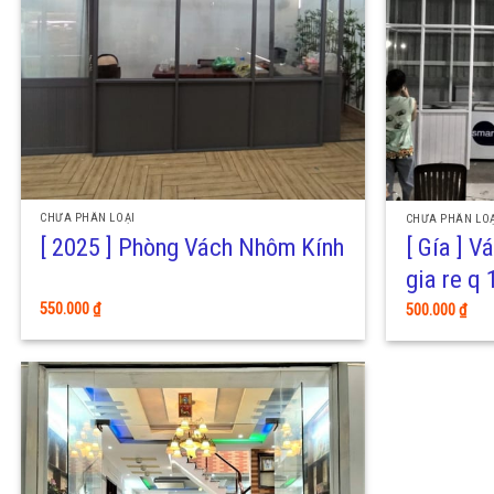
CHƯA PHÂN LOẠI
CHƯA PHÂN LOẠ
[ Gía ] 
[ 2025 ] Phòng Vách Nhôm Kính
gia re q 1
550.000
₫
500.000
₫