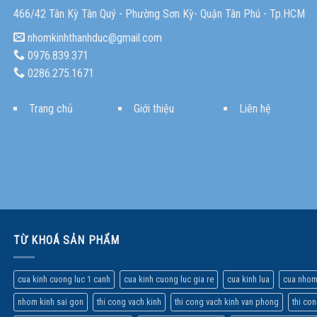
466/42 Tân Kỳ Tân Quý - Phường Sơn Kỳ- Quận Tân Phú - Tp.HCM
nhomkinhthanhduc@gmail.com
0976.839.371
0286.275.1671
Trang chủ
Giới thiệu
Liên hệ
TỪ KHOÁ SẢN PHẨM
cua kinh cuong luc 1 canh
cua kinh cuong luc gia re
cua kinh lua
cua nhom
nhom kinh sai gon
thi cong vach kinh
thi cong vach kinh van phong
thi co