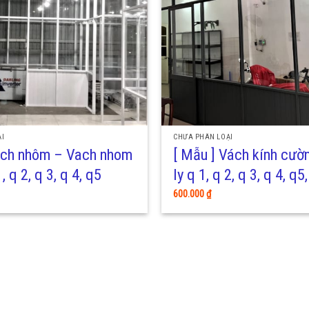
I
CHƯA PHÂN LOẠI
Vách nhôm – Vach nhom
[ Mẫu ] Vách kính cườ
, q 2, q 3, q 4, q5
ly q 1, q 2, q 3, q 4, q5
600.000
₫