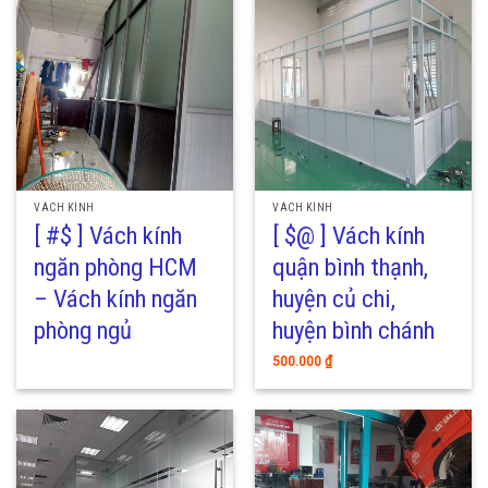
VÁCH KÍNH
VÁCH KÍNH
[ #$ ] Vách kính
[ $@ ] Vách kính
ngăn phòng HCM
quận bình thạnh,
– Vách kính ngăn
huyện củ chi,
phòng ngủ
huyện bình chánh
500.000
₫