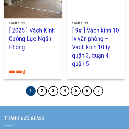
VÁCH KÍNH
VÁCH KÍNH
[ 2025 ] Vách Kính
[ 9# ] Vách kính 10
Cường Lực Ngăn
ly văn phòng –
Phòng
Vách kính 10 ly
quận 3, quận 4,
quận 5
600.000
₫
1
2
3
4
5
6
THÀNH ĐỨC GLASS