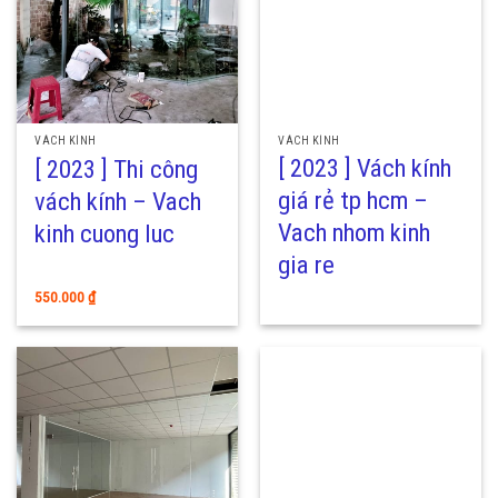
VÁCH KÍNH
VÁCH KÍNH
[ 2023 ] Vách kính
[ 2023 ] Thi công
giá rẻ tp hcm –
vách kính – Vach
Vach nhom kinh
kinh cuong luc
gia re
550.000
₫