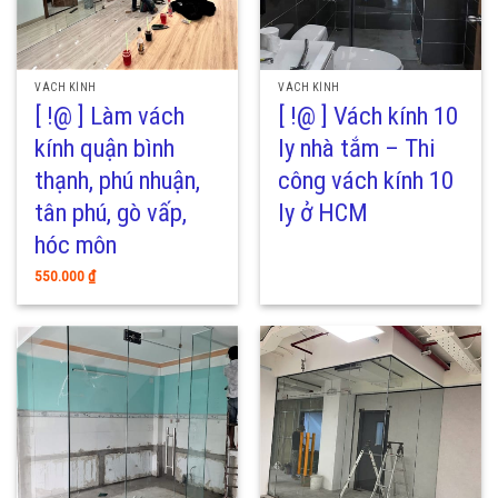
VÁCH KÍNH
VÁCH KÍNH
[ !@ ] Làm vách
[ !@ ] Vách kính 10
kính quận bình
ly nhà tắm – Thi
thạnh, phú nhuận,
công vách kính 10
tân phú, gò vấp,
ly ở HCM
hóc môn
550.000
₫