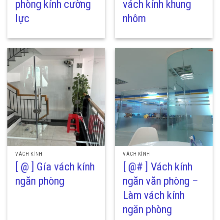
phòng kính cường
vách kính khung
lực
nhôm
VÁCH KÍNH
VÁCH KÍNH
[ @ ] Gía vách kính
[ @# ] Vách kính
ngăn phòng
ngăn văn phòng –
Làm vách kính
ngăn phòng