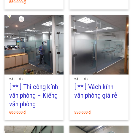
550.000
₫
VÁCH KÍNH
VÁCH KÍNH
[ ** ] Thi công kính
[ ** ] Vách kính
văn phòng – Kiếng
văn phòng giá rẻ
văn phòng
600.000
₫
550.000
₫