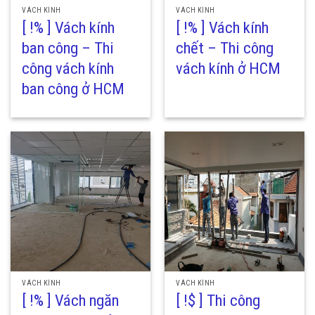
VÁCH KÍNH
VÁCH KÍNH
[ !% ] Vách kính
[ !% ] Vách kính
ban công – Thi
chết – Thi công
công vách kính
vách kính ở HCM
ban công ở HCM
VÁCH KÍNH
VÁCH KÍNH
[ !% ] Vách ngăn
[ !$ ] Thi công