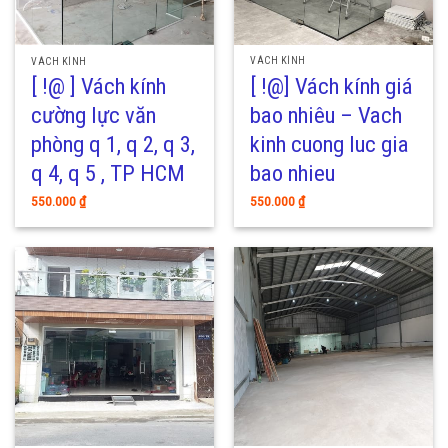
VÁCH KÍNH
VÁCH KÍNH
[ !@] Vách kính giá
[ !@ ] Vách kính
bao nhiêu – Vach
cường lực văn
kinh cuong luc gia
phòng q 1, q 2, q 3,
bao nhieu
q 4, q 5 , TP HCM
550.000
₫
550.000
₫