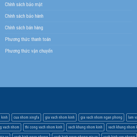
Chính sách bảo mật
Chính sách bảo hành
Chính sách bán hàng
Phương thức thanh toán
Phương thức vận chuyển
 kinh
cua nhom xingfa
gia vach nhom kinh
gia vach nhom ngan phong
lam v
ng vach nhom
thi cong vach nhom kinh
vach khung nhom kinh
vach khung nhom k
gia re
vach kinh ngan phong
vach kinh ngan phong gia re
vach kinh van phong