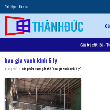
Skip
Giới thiệu
Liên hệ
to
content
Cử
Giá trị cốt lõi -
bao gia vach kinh 5 ly
Trang chủ
/
Sản phẩm được gắn thẻ “bao gia vach kinh 5 ly”