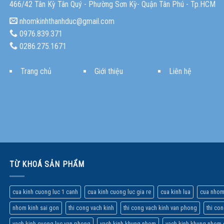
466/42 Tân Kỳ Tân Quý - Phường Sơn Kỳ- Quận Tân Phú - Tp.HCM
nhomkinhthanhduc@gmail.com
0976.839.371
0286.275.1671
Trang chủ
Giới thiệu
Liên hệ
TỪ KHOÁ SẢN PHẨM
cua kinh cuong luc 1 canh
cua kinh cuong luc gia re
cua kinh lua
cua nhom
nhom kinh sai gon
thi cong vach kinh
thi cong vach kinh van phong
thi co
vach kinh cuong luc van phong
vach kinh khung nhom
vach kinh khung nhom 