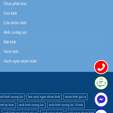
Chưa phân loại
Cửa kính
Cửa nhôm kính
Kính cường lực
Mái kính
Vách kính
Vách ngăn nhôm kính
ach kinh cuong luc
lam vach ngan nhom kinh
nhom kinh gia re
inh tp hcm
vach kinh cuong luc
vach kinh cuong luc 10 mm
vach kinh van phong gia re
vach ngan nhom
vach ngan nhom kinh