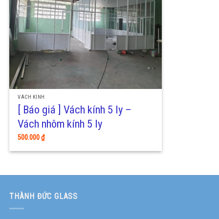
VÁCH KÍNH
[ Báo giá ] Vách kính 5 ly –
Vách nhôm kính 5 ly
500.000
₫
THÀNH ĐỨC GLASS