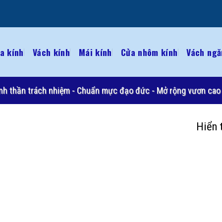
a kính
Vách kính
Mái kính
Cửa nhôm kính
Vách ngă
 Tinh thần trách nhiệm - Chuẩn mực đạo đức - Mở rộng vươn cao 
Hiển 