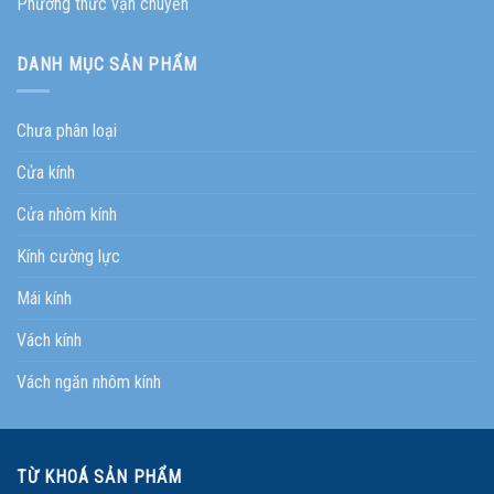
Phương thức vận chuyển
DANH MỤC SẢN PHẨM
Chưa phân loại
Cửa kính
Cửa nhôm kính
Kính cường lực
Mái kính
Vách kính
Vách ngăn nhôm kính
TỪ KHOÁ SẢN PHẨM