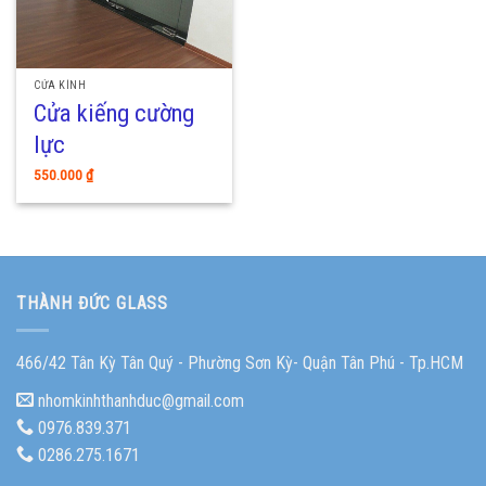
CỬA KÍNH
Cửa kiếng cường
lực
550.000
₫
THÀNH ĐỨC GLASS
466/42 Tân Kỳ Tân Quý - Phường Sơn Kỳ- Quận Tân Phú - Tp.HCM
nhomkinhthanhduc@gmail.com
0976.839.371
0286.275.1671