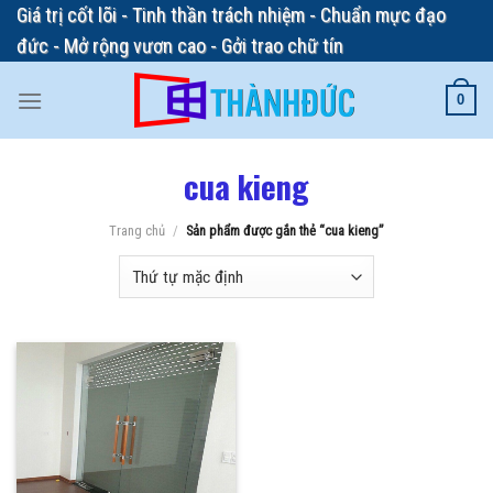
Skip
Giá trị cốt lõi - Tinh thần trách nhiệm - Chuẩn mực đạo
to
đức - Mở rộng vươn cao - Gởi trao chữ tín
content
0
cua kieng
Trang chủ
/
Sản phẩm được gắn thẻ “cua kieng”