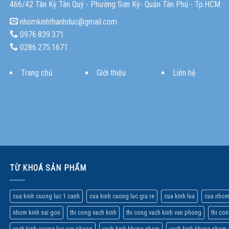
466/42 Tân Kỳ Tân Quý - Phường Sơn Kỳ- Quận Tân Phú - Tp.HCM
nhomkinhthanhduc@gmail.com
0976.839.371
0286.275.1671
Trang chủ
Giới thiệu
Liên hệ
TỪ KHOÁ SẢN PHẨM
cua kinh cuong luc 1 canh
cua kinh cuong luc gia re
cua kinh lua
cua nhom
nhom kinh sai gon
thi cong vach kinh
thi cong vach kinh van phong
thi co
vach kinh cuong luc van phong
vach kinh khung nhom
vach kinh khung nhom 