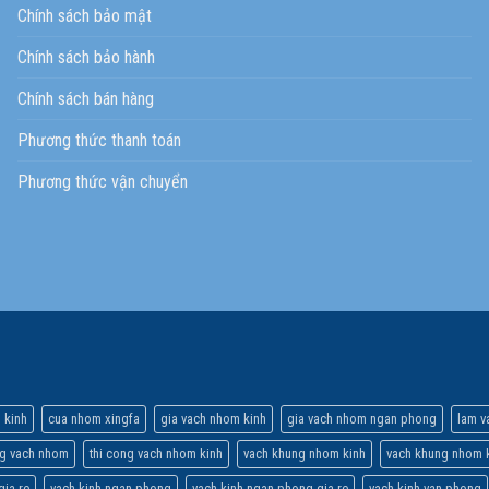
Chính sách bảo mật
Chính sách bảo hành
Chính sách bán hàng
Phương thức thanh toán
Phương thức vận chuyển
 kinh
cua nhom xingfa
gia vach nhom kinh
gia vach nhom ngan phong
lam v
ng vach nhom
thi cong vach nhom kinh
vach khung nhom kinh
vach khung nhom k
gia re
vach kinh ngan phong
vach kinh ngan phong gia re
vach kinh van phong