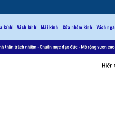
a kính
Vách kính
Mái kính
Cửa nhôm kính
Vách ngă
 Tinh thần trách nhiệm - Chuẩn mực đạo đức - Mở rộng vươn cao 
Hiển 