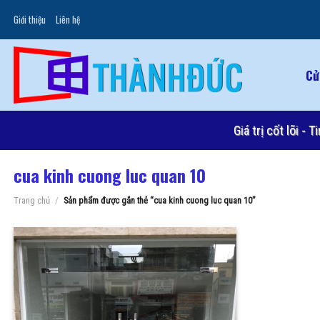
Skip
Giới thiệu
Liên hệ
to
content
Cử
Giá trị cốt lõi -
cua kinh cuong luc quan 10
Trang chủ
/
Sản phẩm được gắn thẻ “cua kinh cuong luc quan 10”