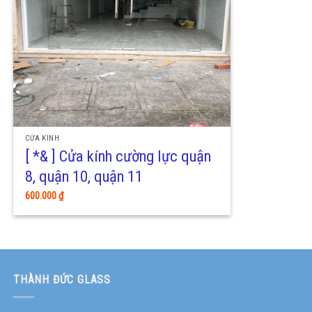
CỬA KÍNH
[ *& ] Cửa kính cường lực quận
8, quận 10, quận 11
600.000
₫
THÀNH ĐỨC GLASS