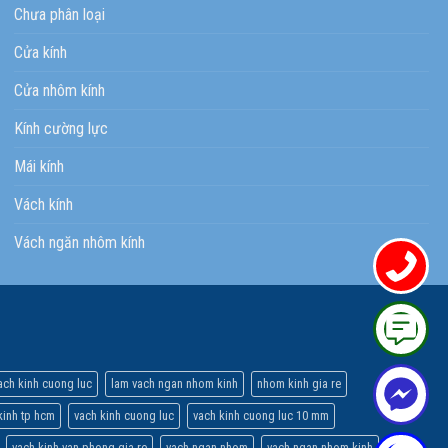
Chưa phân loại
Cửa kính
Cửa nhôm kính
Kính cường lực
Mái kính
Vách kính
Vách ngăn nhôm kính
ach kinh cuong luc
lam vach ngan nhom kinh
nhom kinh gia re
inh tp hcm
vach kinh cuong luc
vach kinh cuong luc 10 mm
vach kinh van phong gia re
vach ngan nhom
vach ngan nhom kinh