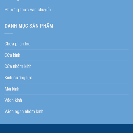
Phương thức vận chuyển
DANH MỤC SẢN PHẨM
Chưa phân loại
Cửa kính
Cửa nhôm kính
Kính cường lực
Mái kính
Vách kính
Vách ngăn nhôm kính