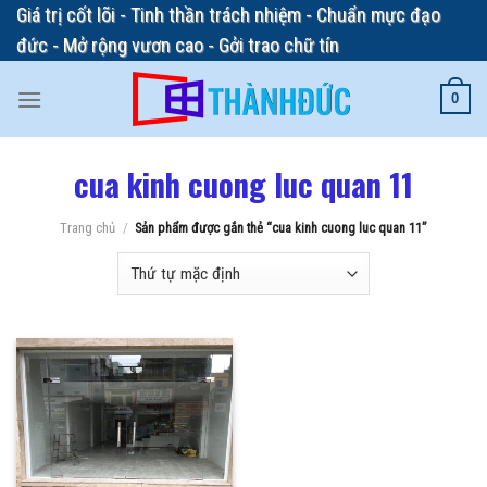
Skip
Giá trị cốt lõi - Tinh thần trách nhiệm - Chuẩn mực đạo
to
đức - Mở rộng vươn cao - Gởi trao chữ tín
content
0
cua kinh cuong luc quan 11
Trang chủ
/
Sản phẩm được gắn thẻ “cua kinh cuong luc quan 11”