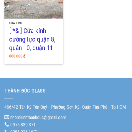
CỬA KÍNH
[ *& ] Cửa kính
cường lực quận 8,
quận 10, quận 11
600.000
₫
THÀNH ĐỨC GLASS
466/42 Tân Kỳ Tân Quý - Phường Sơn Kỳ- Quận Tân Phú - Tp.HCM
nhomkinhthanhduc@gmail.com
0976.839.371