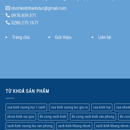
nhomkinhthanhduc@gmail.com
0976.839.371
0286.275.1671
Trang chủ
Giới thiệu
Liên hệ
TỪ KHOÁ SẢN PHẨM
cua kinh cuong luc 1 canh
cua kinh cuong luc gia re
cua kinh lua
cua nhom
nhom kinh sai gon
thi cong vach kinh
thi cong vach kinh van phong
thi co
vach kinh cuong luc van phong
vach kinh khung nhom
vach kinh khung nhom 