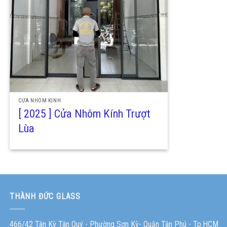
CỬA NHÔM KÍNH
[ 2025 ] Cửa Nhôm Kính Trượt
Lùa
THÀNH ĐỨC GLASS
466/42 Tân Kỳ Tân Quý - Phường Sơn Kỳ- Quận Tân Phú - Tp.HCM