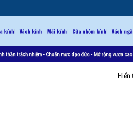
a kính
Vách kính
Mái kính
Cửa nhôm kính
Vách ngă
 Tinh thần trách nhiệm - Chuẩn mực đạo đức - Mở rộng vươn cao 
Hiển 