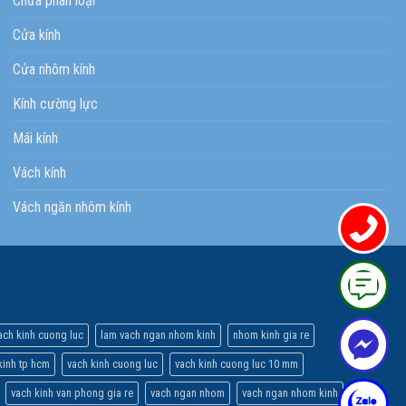
Chưa phân loại
Cửa kính
Cửa nhôm kính
Kính cường lực
Mái kính
Vách kính
Vách ngăn nhôm kính
ach kinh cuong luc
lam vach ngan nhom kinh
nhom kinh gia re
inh tp hcm
vach kinh cuong luc
vach kinh cuong luc 10 mm
vach kinh van phong gia re
vach ngan nhom
vach ngan nhom kinh