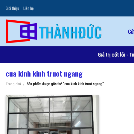
Skip
Giới thiệu
Liên hệ
to
content
Cử
Giá trị cốt lõi -
cua kinh kinh truot ngang
Trang chủ
/
Sản phẩm được gắn thẻ “cua kinh kinh truot ngang”