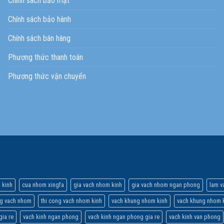
Chính sách bảo mật
Chính sách bảo hành
Chính sách bán hàng
Phương thức thanh toán
Phương thức vận chuyển
 kinh
cua nhom xingfa
gia vach nhom kinh
gia vach nhom ngan phong
lam v
ng vach nhom
thi cong vach nhom kinh
vach khung nhom kinh
vach khung nhom k
gia re
vach kinh ngan phong
vach kinh ngan phong gia re
vach kinh van phong