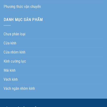
Phương thức vận chuyển
DANH MỤC SẢN PHẨM
Chưa phân loại
Cửa kính
Cửa nhôm kính
Kính cường lực
Mái kính
Vách kính
Vách ngăn nhôm kính