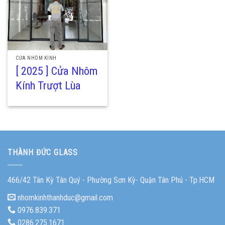
CỬA NHÔM KÍNH
[ 2025 ] Cửa Nhôm
Kính Trượt Lùa
THÀNH ĐỨC GLASS
466/42 Tân Kỳ Tân Quý - Phường Sơn Kỳ- Quận Tân Phú - Tp.HCM
nhomkinhthanhduc@gmail.com
0976.839.371
0286.275.1671