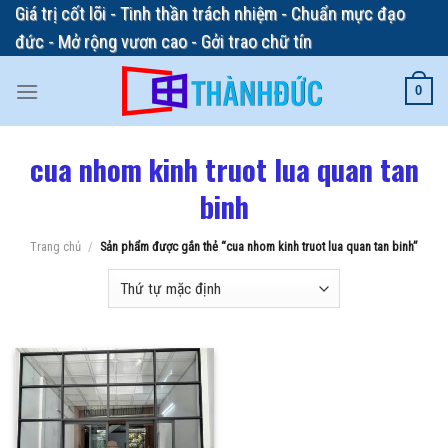
Skip
Giá trị cốt lõi - Tinh thần trách nhiệm - Chuẩn mực đạo
to
đức - Mở rộng vươn cao - Gởi trao chữ tín
content
0
cua nhom kinh truot lua quan tan
binh
Trang chủ
/
Sản phẩm được gắn thẻ “cua nhom kinh truot lua quan tan binh”