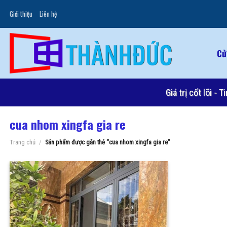
Skip
Giới thiệu
Liên hệ
to
content
Cử
Giá trị cốt lõi -
cua nhom xingfa gia re
Trang chủ
/
Sản phẩm được gắn thẻ “cua nhom xingfa gia re”