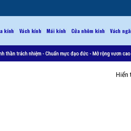
a kính
Vách kính
Mái kính
Cửa nhôm kính
Vách ngă
 Tinh thần trách nhiệm - Chuẩn mực đạo đức - Mở rộng vươn cao 
Hiển 