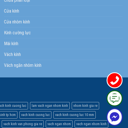
Chưa phân loại
Cửa kính
Cửa nhôm kính
Kính cường lực
Mái kính
Vách kính
Vách ngăn nhôm kính
ach kinh cuong luc
lam vach ngan nhom kinh
nhom kinh gia re
inh tp hcm
vach kinh cuong luc
vach kinh cuong luc 10 mm
vach kinh van phong gia re
vach ngan nhom
vach ngan nhom kinh