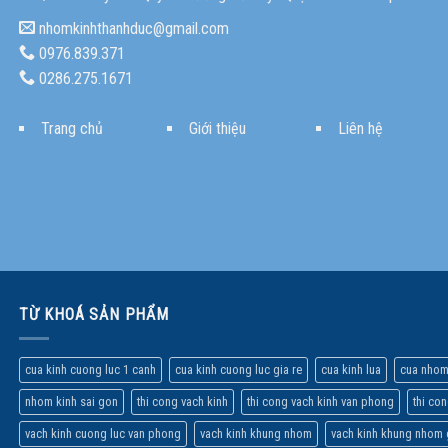
nhomkinhthanhduc@gmail.com
0976.839.371
0286.275.1671
Trang chủ
Giới thiệu
Liên hệ
TỪ KHOÁ SẢN PHẨM
cua kinh cuong luc 1 canh
cua kinh cuong luc gia re
cua kinh lua
cua nhom
nhom kinh sai gon
thi cong vach kinh
thi cong vach kinh van phong
thi co
vach kinh cuong luc van phong
vach kinh khung nhom
vach kinh khung nhom 