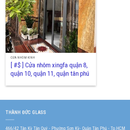
CỬA NHÔM KÍNH
[ #$ ] Cửa nhôm xingfa quận 8,
quận 10, quận 11, quận tân phú
THÀNH ĐỨC GLASS
466/42 Tân Kỳ Tân Quý - Phường Sơn Kỳ- Quận Tân Phú - Tp.HCM