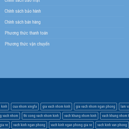
Chính sách bảo mật
Chính sách bảo hành
Chính sách bán hàng
Phương thức thanh toán
Phương thức vận chuyển
 kinh
cua nhom xingfa
gia vach nhom kinh
gia vach nhom ngan phong
lam v
ng vach nhom
thi cong vach nhom kinh
vach khung nhom kinh
vach khung nhom k
gia re
vach kinh ngan phong
vach kinh ngan phong gia re
vach kinh van phong