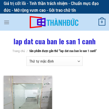
Skip
Giá trị cốt lõi - Tinh thần trách nhiệm - Chuẩn mực đạo
to
đức - Mở rộng vươn cao - Gởi trao chữ tín
content
0
lap dat cua ban le san 1 canh
Trang chủ
/
Sản phẩm được gắn thẻ “lap dat cua ban le san 1 canh”