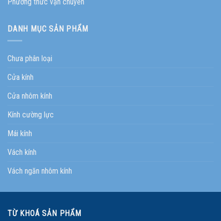
Phương thức vận chuyển
DANH MỤC SẢN PHẨM
Chưa phân loại
Cửa kính
Cửa nhôm kính
Kính cường lực
Mái kính
Vách kính
Vách ngăn nhôm kính
TỪ KHOÁ SẢN PHẨM