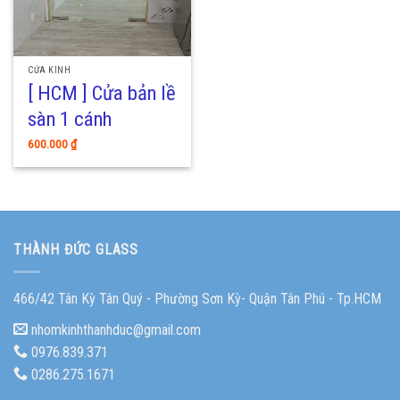
CỬA KÍNH
[ HCM ] Cửa bản lề
sàn 1 cánh
600.000
₫
THÀNH ĐỨC GLASS
466/42 Tân Kỳ Tân Quý - Phường Sơn Kỳ- Quận Tân Phú - Tp.HCM
nhomkinhthanhduc@gmail.com
0976.839.371
0286.275.1671