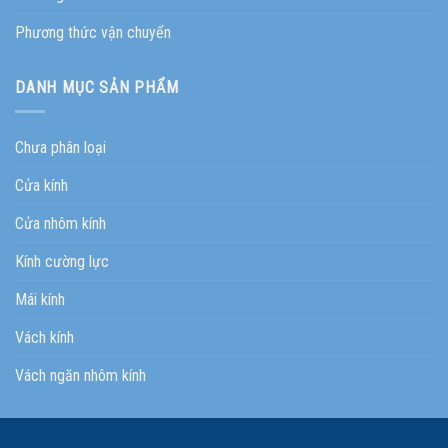
Phương thức vận chuyển
DANH MỤC SẢN PHẨM
Chưa phân loại
Cửa kính
Cửa nhôm kính
Kính cường lực
Mái kính
Vách kính
Vách ngăn nhôm kính