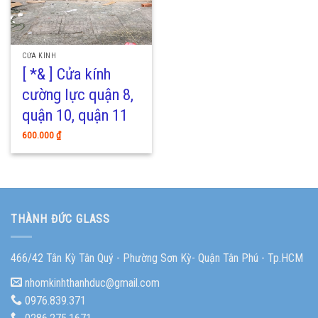
CỬA KÍNH
[ *& ] Cửa kính
cường lực quận 8,
quận 10, quận 11
600.000
₫
THÀNH ĐỨC GLASS
466/42 Tân Kỳ Tân Quý - Phường Sơn Kỳ- Quận Tân Phú - Tp.HCM
nhomkinhthanhduc@gmail.com
0976.839.371