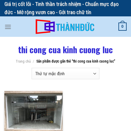
Skip
Giá trị cốt lõi - Tinh thần trách nhiệm - Chuẩn mực đạo
to
đức - Mở rộng vươn cao - Gởi trao chữ tín
content
0
thi cong cua kinh cuong luc
Trang chủ
/
Sản phẩm được gắn thẻ “thi cong cua kinh cuong luc”