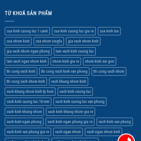
TỪ KHOÁ SẢN PHẨM
cua kinh cuong luc 1 canh
cua kinh cuong luc gia re
cua kinh lua
cua nhom kinh
cua nhom xingfa
gia vach nhom kinh
gia vach nhom ngan phong
lam vach kinh cuong luc
lam vach ngan nhom kinh
nhom kinh gia re
nhom kinh sai gon
thi cong vach kinh
thi cong vach kinh van phong
thi cong vach nhom
thi cong vach nhom kinh
vach khung nhom kinh
vach khung nhom kinh tp hcm
vach kinh cuong luc
vach kinh cuong luc 10 mm
vach kinh cuong luc van phong
vach kinh khung nhom
vach kinh khung nhom gia re
vach kinh ngan phong
vach kinh ngan phong gia re
vach kinh van phong
vach kinh van phong gia re
vach ngan nhom
vach ngan nhom kinh