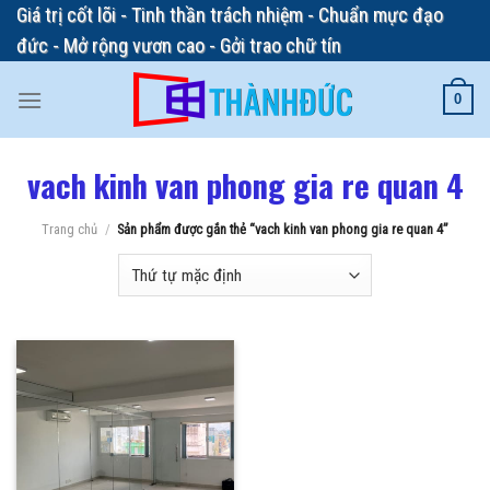
Skip
Giá trị cốt lõi - Tinh thần trách nhiệm - Chuẩn mực đạo
to
đức - Mở rộng vươn cao - Gởi trao chữ tín
content
0
vach kinh van phong gia re quan 4
Trang chủ
/
Sản phẩm được gắn thẻ “vach kinh van phong gia re quan 4”