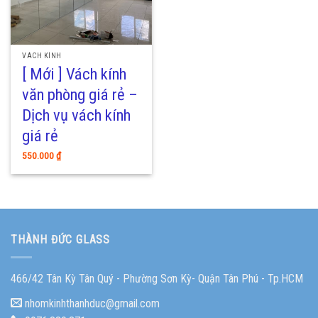
VÁCH KÍNH
[ Mới ] Vách kính
văn phòng giá rẻ –
Dịch vụ vách kính
giá rẻ
550.000
₫
THÀNH ĐỨC GLASS
466/42 Tân Kỳ Tân Quý - Phường Sơn Kỳ- Quận Tân Phú - Tp.HCM
nhomkinhthanhduc@gmail.com