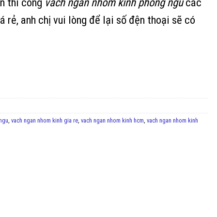
ên thi công
vách ngăn nhôm kính phòng ngủ
các
iá rẻ, anh chị vui lòng để lại số đện thoại sẽ có
.
 ngu
,
vach ngan nhom kinh gia re
,
vach ngan nhom kinh hcm
,
vach ngan nhom kinh