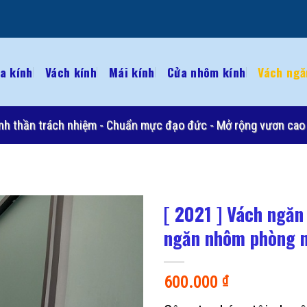
a kính
Vách kính
Mái kính
Cửa nhôm kính
Vách ngă
 Tinh thần trách nhiệm - Chuẩn mực đạo đức - Mở rộng vươn cao 
[ 2021 ] Vách ngăn
ngăn nhôm phòng 
600.000
₫