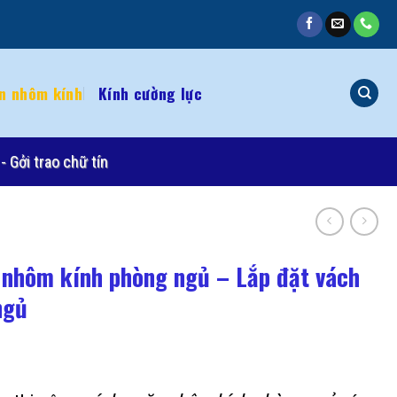
n nhôm kính
Kính cường lực
- Gởi trao chữ tín
 nhôm kính phòng ngủ – Lắp đặt vách
ngủ