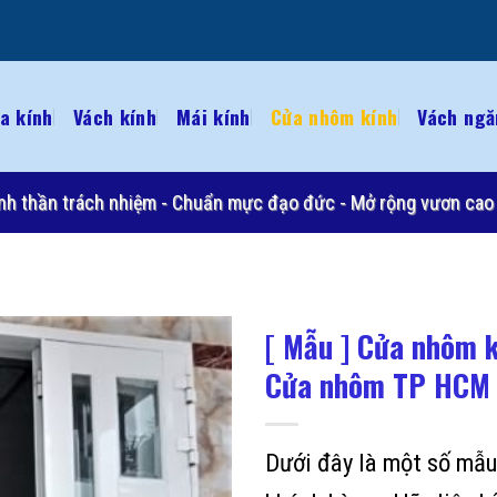
a kính
Vách kính
Mái kính
Cửa nhôm kính
Vách ngă
 Tinh thần trách nhiệm - Chuẩn mực đạo đức - Mở rộng vươn cao 
[ Mẫu ] Cửa nhôm k
Cửa nhôm TP HCM
Dưới đây là một số mẫ