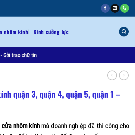
n nhôm kính
Kính cường lực
- Gởi trao chữ tín
ính quận 3, quận 4, quận 5, quận 1 –
u
cửa nhôm kính
mà doanh nghiệp đã thi công cho