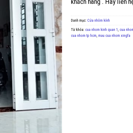
khách hàng . Hãy liên h
Danh mục:
Cửa nhôm kính
Từ khóa:
cua nhom kinh quan 1
,
cua nhom
cua nhom tp hcm
,
mau cua nhom xingfa