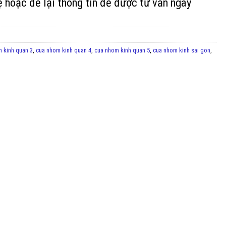
ệ hoặc để lại thông tin để được tư vấn ngay
 kinh quan 3
,
cua nhom kinh quan 4
,
cua nhom kinh quan 5
,
cua nhom kinh sai gon
,