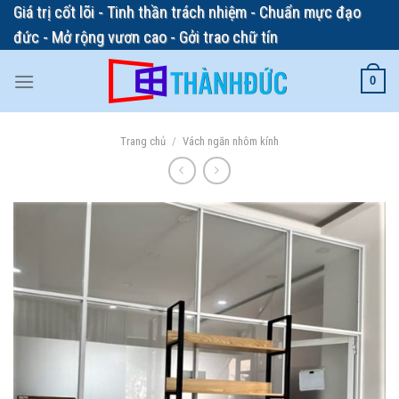
Skip
Giá trị cốt lõi - Tinh thần trách nhiệm - Chuẩn mực đạo
to
đức - Mở rộng vươn cao - Gởi trao chữ tín
content
0
Trang chủ
/
Vách ngăn nhôm kính