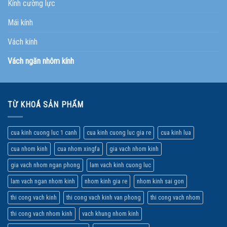
Kính cường lực
Mái kính
Vách kính
Vách ngăn nhôm kính
TỪ KHOÁ SẢN PHẨM
cua kinh cuong luc 1 canh
cua kinh cuong luc gia re
cua kinh lua
cua nhom kinh
cua nhom xingfa
gia vach nhom kinh
gia vach nhom ngan phong
lam vach kinh cuong luc
lam vach ngan nhom kinh
nhom kinh gia re
nhom kinh sai gon
thi cong vach kinh
thi cong vach kinh van phong
thi cong vach nhom
thi cong vach nhom kinh
vach khung nhom kinh