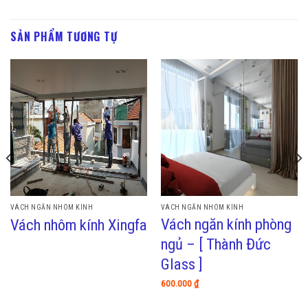
SẢN PHẨM TƯƠNG TỰ
VÁCH NGĂN NHÔM KÍNH
VÁCH NGĂN NHÔM KÍNH
Vách ngăn kính phòng
Vách nhôm kính Xingfa
ngủ – [ Thành Đức
Glass ]
600.000
₫