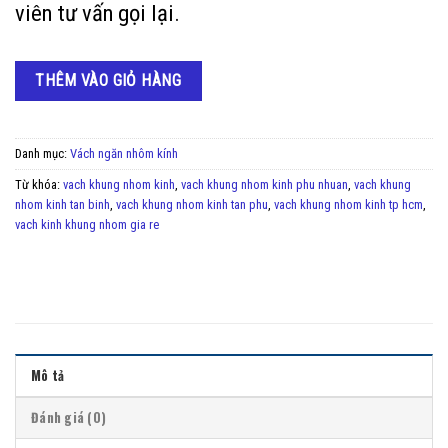
viên tư vấn gọi lại.
THÊM VÀO GIỎ HÀNG
Danh mục:
Vách ngăn nhôm kính
Từ khóa:
vach khung nhom kinh
,
vach khung nhom kinh phu nhuan
,
vach khung
nhom kinh tan binh
,
vach khung nhom kinh tan phu
,
vach khung nhom kinh tp hcm
,
vach kinh khung nhom gia re
Mô tả
Đánh giá (0)