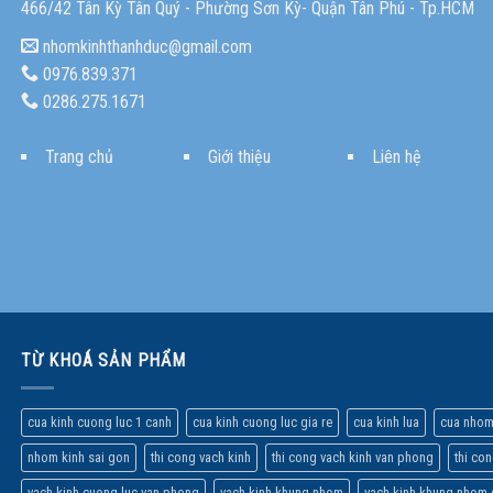
466/42 Tân Kỳ Tân Quý - Phường Sơn Kỳ- Quận Tân Phú - Tp.HCM
nhomkinhthanhduc@gmail.com
0976.839.371
0286.275.1671
Trang chủ
Giới thiệu
Liên hệ
TỪ KHOÁ SẢN PHẨM
cua kinh cuong luc 1 canh
cua kinh cuong luc gia re
cua kinh lua
cua nhom
nhom kinh sai gon
thi cong vach kinh
thi cong vach kinh van phong
thi co
vach kinh cuong luc van phong
vach kinh khung nhom
vach kinh khung nhom 