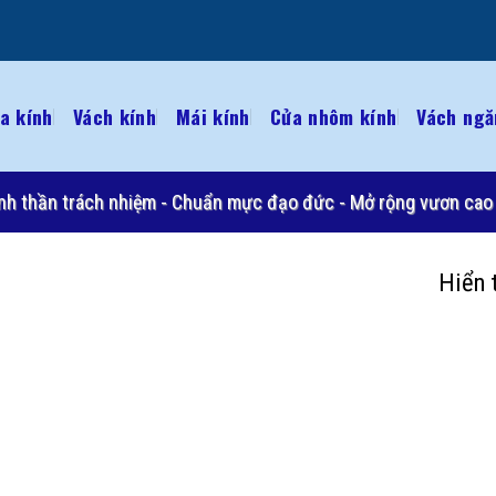
a kính
Vách kính
Mái kính
Cửa nhôm kính
Vách ngă
 Tinh thần trách nhiệm - Chuẩn mực đạo đức - Mở rộng vươn cao 
Hiển 