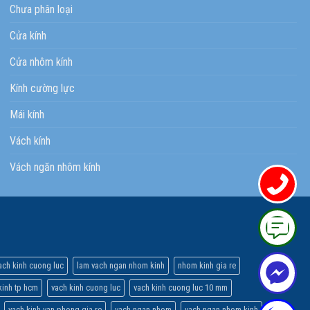
Chưa phân loại
Cửa kính
Cửa nhôm kính
Kính cường lực
Mái kính
Vách kính
Vách ngăn nhôm kính
ach kinh cuong luc
lam vach ngan nhom kinh
nhom kinh gia re
inh tp hcm
vach kinh cuong luc
vach kinh cuong luc 10 mm
vach kinh van phong gia re
vach ngan nhom
vach ngan nhom kinh