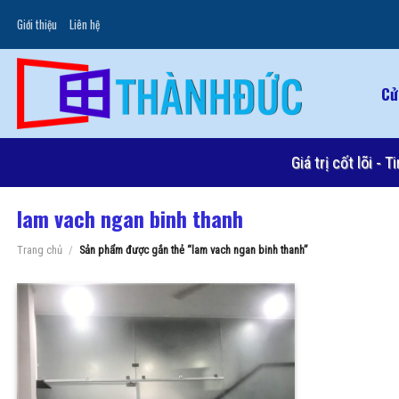
Skip
Giới thiệu
Liên hệ
to
content
Cử
Giá trị cốt lõi -
lam vach ngan binh thanh
Trang chủ
/
Sản phẩm được gắn thẻ “lam vach ngan binh thanh”