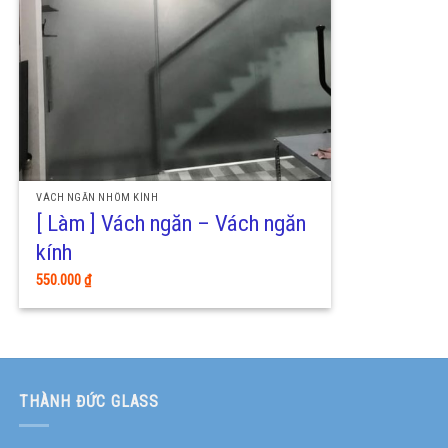
VÁCH NGĂN NHÔM KÍNH
[ Làm ] Vách ngăn – Vách ngăn
kính
550.000
₫
THÀNH ĐỨC GLASS