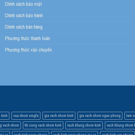
Chính sách bảo mật
Chính sách bảo hành
Chính sách bán hàng
Phương thức thanh toán
Phương thức vận chuyển
 kinh
cua nhom xingfa
gia vach nhom kinh
gia vach nhom ngan phong
lam v
ng vach nhom
thi cong vach nhom kinh
vach khung nhom kinh
vach khung nhom k
gia re
vach kinh ngan phong
vach kinh ngan phong gia re
vach kinh van phong