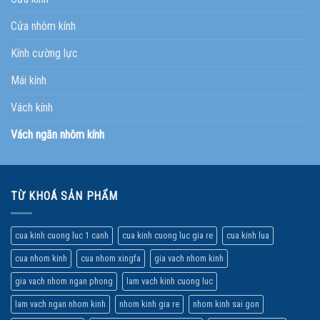
Cửa nhôm kính
Kính cường lực
Mái kính
Vách kính
Vách ngăn nhôm kính
TỪ KHOÁ SẢN PHẨM
cua kinh cuong luc 1 canh
cua kinh cuong luc gia re
cua kinh lua
cua nhom kinh
cua nhom xingfa
gia vach nhom kinh
gia vach nhom ngan phong
lam vach kinh cuong luc
lam vach ngan nhom kinh
nhom kinh gia re
nhom kinh sai gon