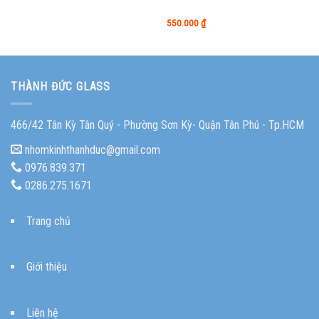
550.000
₫
THÀNH ĐỨC GLASS
466/42 Tân Kỳ Tân Quý - Phường Sơn Kỳ- Quận Tân Phú - Tp.HCM
nhomkinhthanhduc@gmail.com
0976.839.371
0286.275.1671
Trang chủ
Giới thiệu
Liên hệ