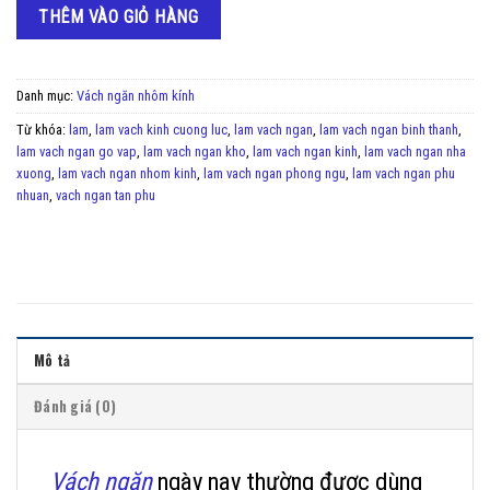
THÊM VÀO GIỎ HÀNG
Danh mục:
Vách ngăn nhôm kính
Từ khóa:
lam
,
lam vach kinh cuong luc
,
lam vach ngan
,
lam vach ngan binh thanh
,
lam vach ngan go vap
,
lam vach ngan kho
,
lam vach ngan kinh
,
lam vach ngan nha
xuong
,
lam vach ngan nhom kinh
,
lam vach ngan phong ngu
,
lam vach ngan phu
nhuan
,
vach ngan tan phu
Mô tả
Đánh giá (0)
Vách ngăn
ngày nay thường được dùng