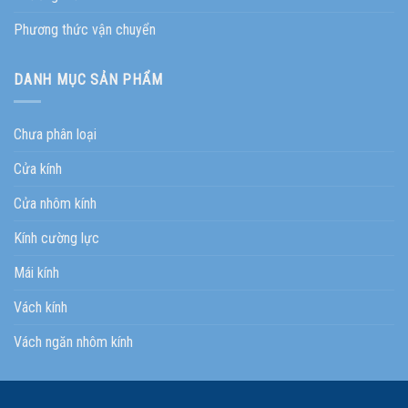
Phương thức vận chuyển
DANH MỤC SẢN PHẨM
Chưa phân loại
Cửa kính
Cửa nhôm kính
Kính cường lực
Mái kính
Vách kính
Vách ngăn nhôm kính