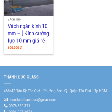
VÁCH KÍNH
Vách ngăn kính 10
mm – [ Kính cường
lực 10 mm giá rẻ ]
600.000
₫
THÀNH ĐỨC GLASS
466/42 Tân Kỳ Tân Quý - Phường Sơn Kỳ- Quận Tân Phú - Tp.HCM
nhomkinhthanhduc@gmail.com
0976.839.371