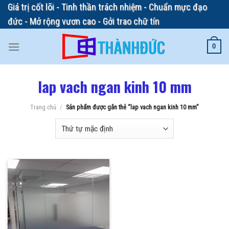
Skip
Giá trị cốt lõi - Tinh thần trách nhiệm - Chuẩn mực đạo
to
đức - Mở rộng vươn cao - Gởi trao chữ tín
content
0
lap vach ngan kinh 10 mm
Trang chủ
/
Sản phẩm được gắn thẻ “lap vach ngan kinh 10 mm”