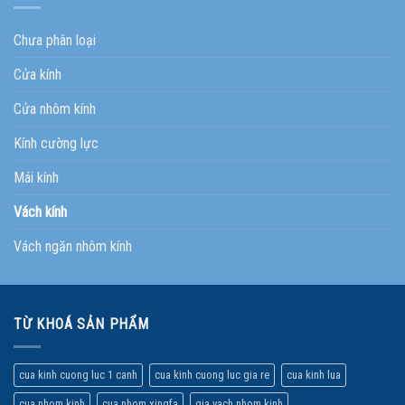
Chưa phân loại
Cửa kính
Cửa nhôm kính
Kính cường lực
Mái kính
Vách kính
Vách ngăn nhôm kính
TỪ KHOÁ SẢN PHẨM
cua kinh cuong luc 1 canh
cua kinh cuong luc gia re
cua kinh lua
cua nhom kinh
cua nhom xingfa
gia vach nhom kinh