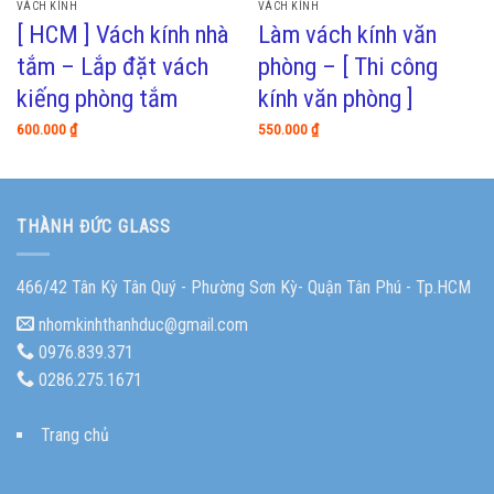
VÁCH KÍNH
VÁCH KÍNH
[ HCM ] Vách kính nhà
Làm vách kính văn
tắm – Lắp đặt vách
phòng – [ Thi công
kiếng phòng tắm
kính văn phòng ]
600.000
₫
550.000
₫
THÀNH ĐỨC GLASS
466/42 Tân Kỳ Tân Quý - Phường Sơn Kỳ- Quận Tân Phú - Tp.HCM
nhomkinhthanhduc@gmail.com
0976.839.371
0286.275.1671
Trang chủ