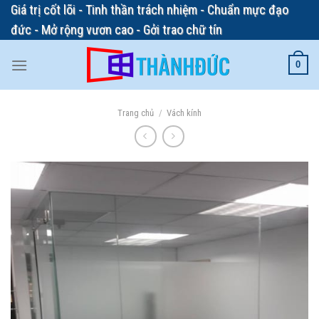
Skip
Giá trị cốt lõi - Tinh thần trách nhiệm - Chuẩn mực đạo
to
đức - Mở rộng vươn cao - Gởi trao chữ tín
content
0
Trang chủ
/
Vách kính