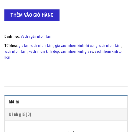
THÊM VÀO GIỎ HÀNG
Danh mục:
Vách ngăn nhôm kính
Từ khóa:
gia lam vach nhom kinh
,
gia vach nhom kinh
,
thi cong vach nhom kinh
,
vach nhom kinh
,
vach nhom kinh dep
,
vach nhom kinh gia re
,
vach nhom kinh tp
hcm
Mô tả
Đánh giá (0)