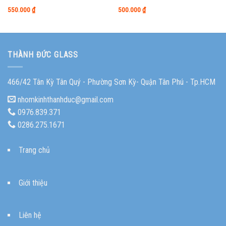
550.000
₫
500.000
₫
THÀNH ĐỨC GLASS
466/42 Tân Kỳ Tân Quý - Phường Sơn Kỳ- Quận Tân Phú - Tp.HCM
nhomkinhthanhduc@gmail.com
0976.839.371
0286.275.1671
Trang chủ
Giới thiệu
Liên hệ