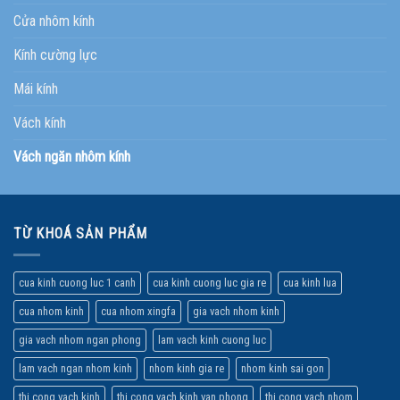
Cửa nhôm kính
Kính cường lực
Mái kính
Vách kính
Vách ngăn nhôm kính
TỪ KHOÁ SẢN PHẨM
cua kinh cuong luc 1 canh
cua kinh cuong luc gia re
cua kinh lua
cua nhom kinh
cua nhom xingfa
gia vach nhom kinh
gia vach nhom ngan phong
lam vach kinh cuong luc
lam vach ngan nhom kinh
nhom kinh gia re
nhom kinh sai gon
thi cong vach kinh
thi cong vach kinh van phong
thi cong vach nhom