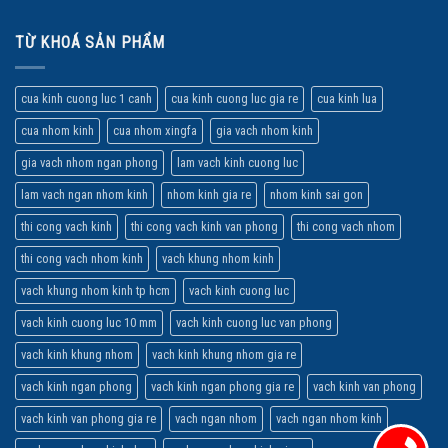
TỪ KHOÁ SẢN PHẨM
cua kinh cuong luc 1 canh
cua kinh cuong luc gia re
cua kinh lua
cua nhom kinh
cua nhom xingfa
gia vach nhom kinh
gia vach nhom ngan phong
lam vach kinh cuong luc
lam vach ngan nhom kinh
nhom kinh gia re
nhom kinh sai gon
thi cong vach kinh
thi cong vach kinh van phong
thi cong vach nhom
thi cong vach nhom kinh
vach khung nhom kinh
vach khung nhom kinh tp hcm
vach kinh cuong luc
vach kinh cuong luc 10 mm
vach kinh cuong luc van phong
vach kinh khung nhom
vach kinh khung nhom gia re
vach kinh ngan phong
vach kinh ngan phong gia re
vach kinh van phong
vach kinh van phong gia re
vach ngan nhom
vach ngan nhom kinh