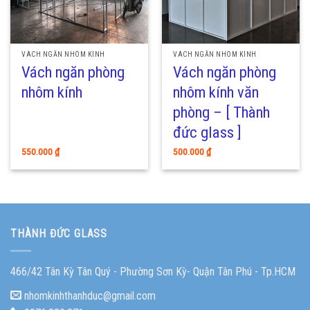
VÁCH NGĂN NHÔM KÍNH
VÁCH NGĂN NHÔM KÍNH
Vách ngăn phòng
Vách ngăn phòng
nhôm kính
nhôm kính văn
phòng – [ Thành
đức glass ]
550.000
₫
500.000
₫
THÀNH ĐỨC GLASS
466/42 Tân Kỳ Tân Quý - Phường Sơn Kỳ- Quận Tân Phú - Tp.HCM
nhomkinhthanhduc@gmail.com