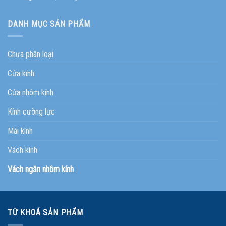
DANH MỤC SẢN PHẨM
Chưa phân loại
Cửa kính
Cửa nhôm kính
Kính cường lực
Mái kính
Vách kính
Vách ngăn nhôm kính
TỪ KHOÁ SẢN PHẨM