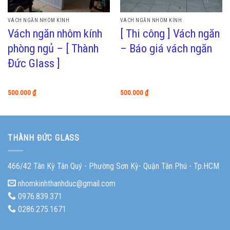
VÁCH NGĂN NHÔM KÍNH
VÁCH NGĂN NHÔM KÍNH
Vách ngăn nhôm kính
[ Thi công ] Vách ngăn
phòng ngủ – [ Thành
– Báo giá vách ngăn
Đức Glass ]
500.000
₫
500.000
₫
THÀNH ĐỨC GLASS
466/42 Tân Kỳ Tân Quý - Phường Sơn Kỳ- Quận Tân Phú - Tp.HCM
nhomkinhthanhduc@gmail.com
0976.839.371
0286.275.1671