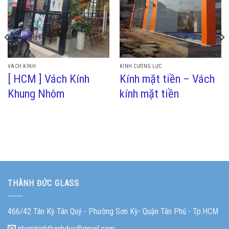
VÁCH KÍNH
KÍNH CƯỜNG LỰC
[ HCM ] Vách Kính
Kính mặt tiền – Vách
Khung Nhôm
kính mặt tiền
THÀNH ĐỨC GLASS
466/42 Tân Kỳ Tân Quý - Phường Sơn Kỳ- Quận Tân Phú - Tp.HCM
nhomkinhthanhduc@gmail.com