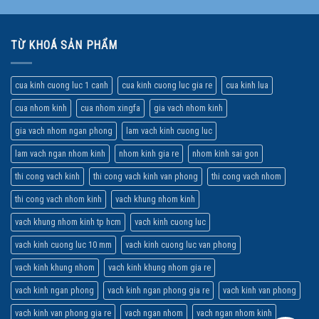
TỪ KHOÁ SẢN PHẨM
cua kinh cuong luc 1 canh
cua kinh cuong luc gia re
cua kinh lua
cua nhom kinh
cua nhom xingfa
gia vach nhom kinh
gia vach nhom ngan phong
lam vach kinh cuong luc
lam vach ngan nhom kinh
nhom kinh gia re
nhom kinh sai gon
thi cong vach kinh
thi cong vach kinh van phong
thi cong vach nhom
thi cong vach nhom kinh
vach khung nhom kinh
vach khung nhom kinh tp hcm
vach kinh cuong luc
vach kinh cuong luc 10 mm
vach kinh cuong luc van phong
vach kinh khung nhom
vach kinh khung nhom gia re
vach kinh ngan phong
vach kinh ngan phong gia re
vach kinh van phong
vach kinh van phong gia re
vach ngan nhom
vach ngan nhom kinh