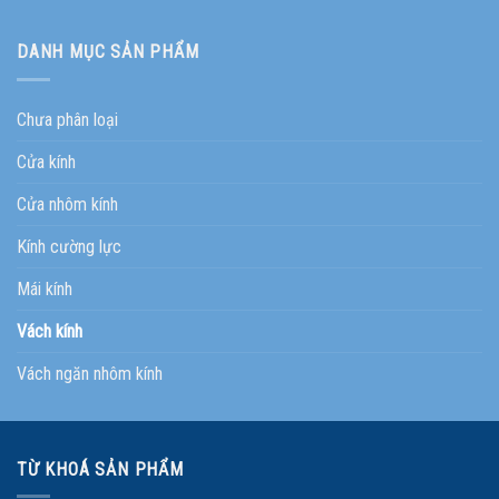
DANH MỤC SẢN PHẨM
Chưa phân loại
Cửa kính
Cửa nhôm kính
Kính cường lực
Mái kính
Vách kính
Vách ngăn nhôm kính
TỪ KHOÁ SẢN PHẨM