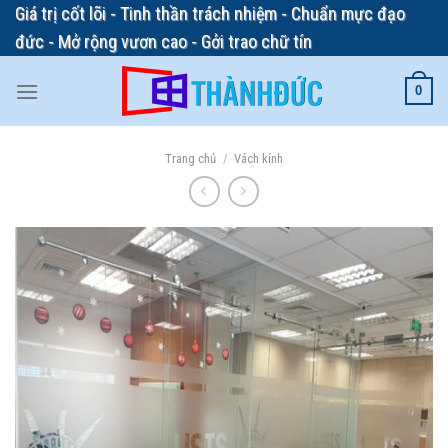
Skip
Giá trị cốt lõi - Tinh thần trách nhiệm - Chuẩn mực đạo
to
đức - Mở rộng vươn cao - Gởi trao chữ tín
content
0
Trang chủ
/
Vách kính