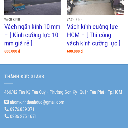
VÁCH KÍNH
VÁCH KÍNH
Vách ngăn kính 10 mm
Vách kính cường lực
– [ Kính cường lực 10
HCM – [ Thi công
mm giá rẻ ]
vách kính cường lực ]
600.000
₫
600.000
₫
THÀNH ĐỨC GLASS
466/42 Tân Kỳ Tân Quý - Phường Sơn Kỳ- Quận Tân Phú - Tp.HCM
nhomkinhthanhduc@gmail.com
0976.839.371
0286.275.1671