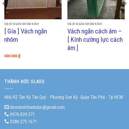
VÁCH NGĂN NHÔM KÍNH
VÁCH NGĂN NHÔM KÍNH
[ Gía ] Vách ngăn
Vách ngăn cách âm –
nhôm
[ Kính cường lực cách
âm ]
600.000
₫
THÀNH ĐỨC GLASS
466/42 Tân Kỳ Tân Quý - Phường Sơn Kỳ- Quận Tân Phú - Tp.HCM
nhomkinhthanhduc@gmail.com
0976.839.371
0286.275.1671