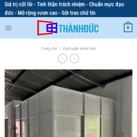
Skip
Giá trị cốt lõi - Tinh thần trách nhiệm - Chuẩn mực đạo
to
đức - Mở rộng vươn cao - Gởi trao chữ tín
content
0
Trang chủ
/
Vách ngăn nhôm kính