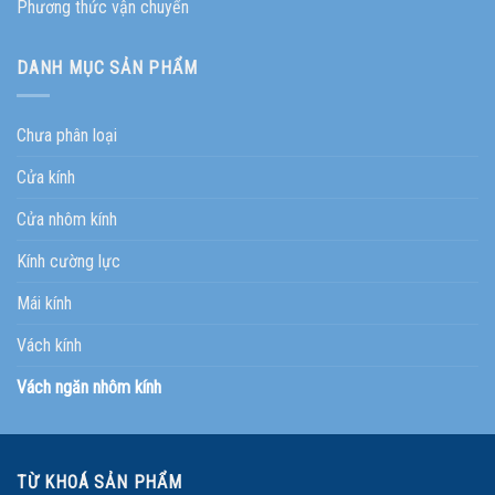
Phương thức vận chuyển
DANH MỤC SẢN PHẨM
Chưa phân loại
Cửa kính
Cửa nhôm kính
Kính cường lực
Mái kính
Vách kính
Vách ngăn nhôm kính
TỪ KHOÁ SẢN PHẨM