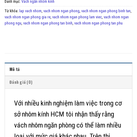
Danh mục:
Vách ngăn nhôm kính
Từ khóa:
lap vach nhom
,
vach nhom ngan phong
,
vach nhom ngan phong binh tan
,
vach nhom ngan phong gia re
,
vach nhom ngan phong lam viec
,
vach nhom ngan
phong ngu
,
vach nhom ngan phong tan binh
,
vach nhom ngan phong tan phu
Mô tả
Đánh giá (0)
Với nhiều kinh nghiệm làm việc trong cơ
sở nhôm kính HCM tôi nhận thấy rằng
vách nhôm ngăn phòng có thể làm nhiều
loại với mức giá khác nhau. Trên thị