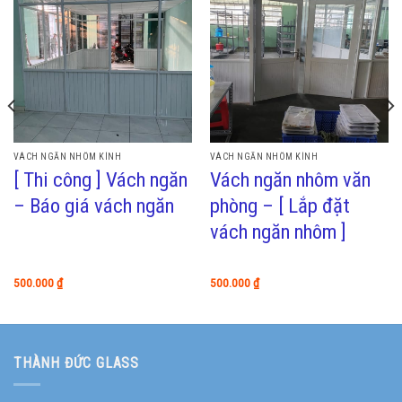
VÁCH NGĂN NHÔM KÍNH
VÁCH NGĂN NHÔM KÍNH
[ Thi công ] Vách ngăn
Vách ngăn nhôm văn
– Báo giá vách ngăn
phòng – [ Lắp đặt
vách ngăn nhôm ]
500.000
₫
500.000
₫
THÀNH ĐỨC GLASS