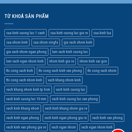
TỪ KHOÁ SẢN PHẨM
cua kinh cuong luc 1 canh
cua kinh cuong luc gia re
cua kinh lua
cua nhom kinh
cua nhom xingfa
gia vach nhom kinh
gia vach nhom ngan phong
lam vach kinh cuong luc
lam vach ngan nhom kinh
nhom kinh gia re
nhom kinh sai gon
thi cong vach kinh
thi cong vach kinh van phong
thi cong vach nhom
thi cong vach nhom kinh
vach khung nhom kinh
vach khung nhom kinh tp hcm
vach kinh cuong luc
vach kinh cuong luc 10 mm
vach kinh cuong luc van phong
vach kinh khung nhom
vach kinh khung nhom gia re
vach kinh ngan phong
vach kinh ngan phong gia re
vach kinh van phong
vach kinh van phong gia re
vach ngan nhom
vach ngan nhom kinh