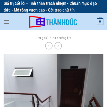
Skip
Giá trị cốt lõi - Tinh thần trách nhiệm - Chuẩn mực đạo
to
đức - Mở rộng vươn cao - Gởi trao chữ tín
content
0
Trang chủ
/
Kính cường lực