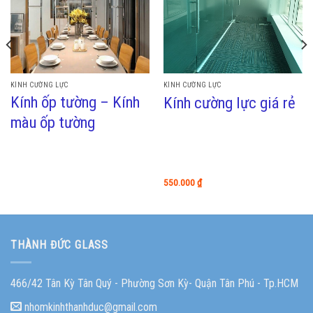
KÍNH CƯỜNG LỰC
KÍNH CƯỜNG LỰC
Kính ốp tường – Kính
Kính cường lực giá rẻ
màu ốp tường
550.000
₫
THÀNH ĐỨC GLASS
466/42 Tân Kỳ Tân Quý - Phường Sơn Kỳ- Quận Tân Phú - Tp.HCM
nhomkinhthanhduc@gmail.com