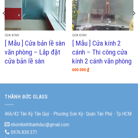
CỬA KÍNH
CỬA KÍNH
[ Mẫu ] Cửa bản lề sàn
[ Mẫu ] Cửa kính 2
văn phòng – Lắp đặt
cánh – Thi công cửa
cửa bản lề sàn
kính 2 cánh văn phòng
600.000
₫
THÀNH ĐỨC GLASS
466/42 Tân Kỳ Tân Quý - Phường Sơn Kỳ- Quận Tân Phú - Tp.HCM
nhomkinhthanhduc@gmail.com
0976.839.371