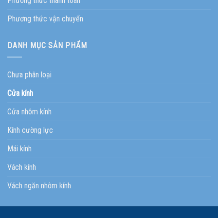
Phương thức thanh toán
Phương thức vận chuyển
DANH MỤC SẢN PHẨM
Chưa phân loại
Cửa kính
Cửa nhôm kính
Kính cường lực
Mái kính
Vách kính
Vách ngăn nhôm kính