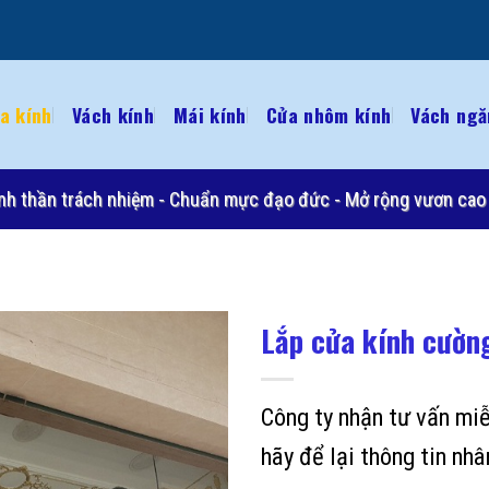
a kính
Vách kính
Mái kính
Cửa nhôm kính
Vách ngă
 Tinh thần trách nhiệm - Chuẩn mực đạo đức - Mở rộng vươn cao 
Lắp cửa kính cườn
Công ty nhận tư vấn miễn
hãy để lại thông tin nhâ