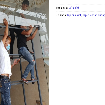
Danh mục:
Cửa kính
Từ khóa:
lap cua kinh
,
lap cua kinh cuong