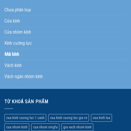
Chưa phân loại
Cửa kính
Cửa nhôm kính
Kính cường lực
Mái kính
Vách kính
Vách ngăn nhôm kính
TỪ KHOÁ SẢN PHẨM
cua kinh cuong luc 1 canh
cua kinh cuong luc gia re
cua kinh lua
cua nhom kinh
cua nhom xingfa
gia vach nhom kinh