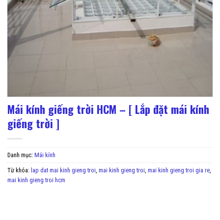
Mái kính giếng trời HCM – [ Lắp đặt mái kính
giếng trời ]
Danh mục:
Mái kính
Từ khóa:
lap dat mai kinh gieng troi
,
mai kinh gieng troi
,
mai kinh gieng troi gia re
,
mai kinh gieng troi hcm