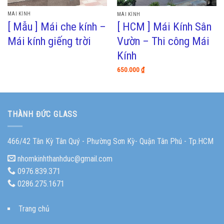
MÁI KÍNH
MÁI KÍNH
[ Mẫu ] Mái che kính –
[ HCM ] Mái Kính Sân
Mái kính giếng trời
Vườn – Thi công Mái
Kính
650.000
₫
THÀNH ĐỨC GLASS
466/42 Tân Kỳ Tân Quý - Phường Sơn Kỳ- Quận Tân Phú - Tp.HCM
nhomkinhthanhduc@gmail.com
0976.839.371
0286.275.1671
Trang chủ