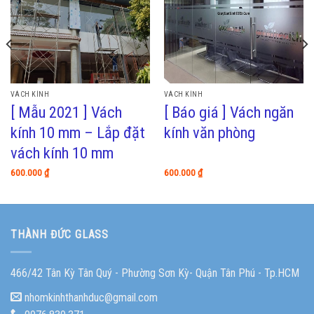
VÁCH KÍNH
VÁCH KÍNH
[ Mẫu 2021 ] Vách
[ Báo giá ] Vách ngăn
kính 10 mm – Lắp đặt
kính văn phòng
vách kính 10 mm
600.000
₫
600.000
₫
THÀNH ĐỨC GLASS
466/42 Tân Kỳ Tân Quý - Phường Sơn Kỳ- Quận Tân Phú - Tp.HCM
nhomkinhthanhduc@gmail.com