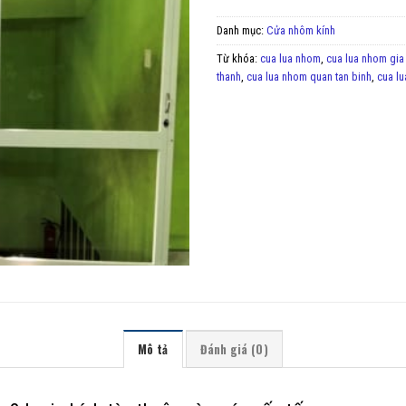
Danh mục:
Cửa nhôm kính
Từ khóa:
cua lua nhom
,
cua lua nhom gia
thanh
,
cua lua nhom quan tan binh
,
cua l
Mô tả
Đánh giá (0)