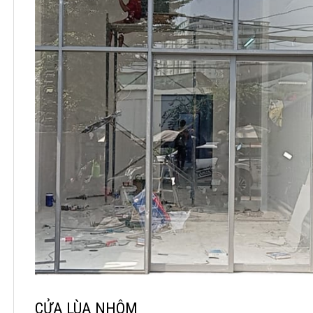
CỬA LÙA NHÔM