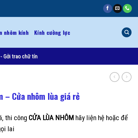
n nhôm kính
Kính cường lực
- Gởi trao chữ tín
m – Cửa nhôm lùa giá rẻ
á, thi công
CỬA LÙA NHÔM
hãy liện hệ hoặc để
ọi lai