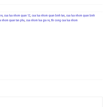
 re
,
cua lua nhom quan 12
,
cua lua nhom quan binh tan
,
cua lua nhom quan binh
ua nhom quan tan phu
,
cua nhom lua gia re
,
thi cong cua lua nhom