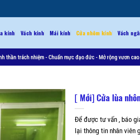
a kính
Vách kính
Mái kính
Cửa nhôm kính
Vách ngă
 Tinh thần trách nhiệm - Chuẩn mực đạo đức - Mở rộng vươn cao 
[ Mới] Cửa lùa nhô
Để được tư vấn , báo gi
lại thông tin nhân viên g