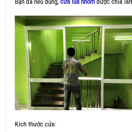
Bạn đã nêu đúng,
cửa lùa nhôm
được chia làm
Kích thước cửa: