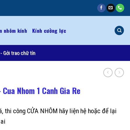
n nhôm kính
Kính cường lực
- Gởi trao chữ tín
 Cua Nhom 1 Canh Gia Re
iá, thi công CỬA NHÔM hãy liện hệ hoặc để lại
lai