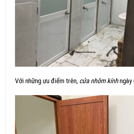
Với những ưu điểm trên,
cửa nhôm kính
ngày 