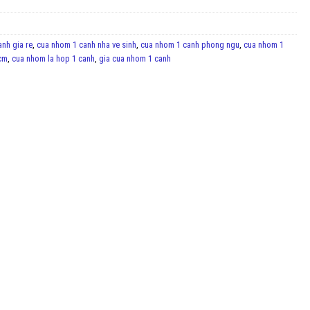
nh gia re
,
cua nhom 1 canh nha ve sinh
,
cua nhom 1 canh phong ngu
,
cua nhom 1
cm
,
cua nhom la hop 1 canh
,
gia cua nhom 1 canh