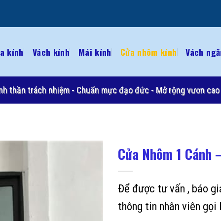
a kính
Vách kính
Mái kính
Cửa nhôm kính
Vách ngă
 Tinh thần trách nhiệm - Chuẩn mực đạo đức - Mở rộng vươn cao 
Cửa Nhôm 1 Cánh –
Để được tư vấn , báo g
thông tin nhân viên gọi 