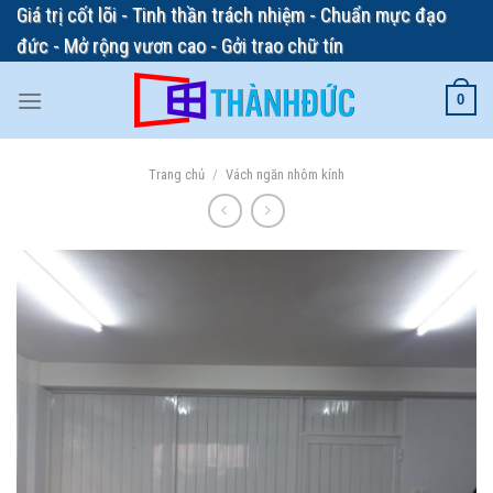
Skip
Giá trị cốt lõi - Tinh thần trách nhiệm - Chuẩn mực đạo
to
đức - Mở rộng vươn cao - Gởi trao chữ tín
content
0
Trang chủ
/
Vách ngăn nhôm kính