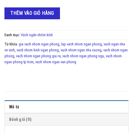
THÊM VÀO GIỎ HÀNG
Danh mục:
Vách ngăn nhôm kính
Từ khóa:
gia vach nhom ngan phong
,
lap vach nhom ngan phong
,
vach ngan nha
ve sinh
,
vach nhom kinh ngan phong
,
vach nhom ngan nha xuong
,
vach nhom ngan
phong
,
vach nhom ngan phong gia re
,
vach nhom ngan phong ngu
,
vach nhom
ngan phong tp hcm
,
vach nhom ngan van phong
Mô tả
Đánh giá (0)