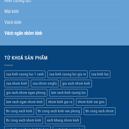
Kính cường lực
Mái kính
Vách kính
Vách ngăn nhôm kính
TỪ KHOÁ SẢN PHẨM
cua kinh cuong luc 1 canh
cua kinh cuong luc gia re
cua kinh lua
cua nhom kinh
cua nhom xingfa
gia vach nhom kinh
gia vach nhom ngan phong
lam vach kinh cuong luc
lam vach ngan nhom kinh
nhom kinh gia re
nhom kinh sai gon
thi cong vach kinh
thi cong vach kinh van phong
thi cong vach nhom
thi cong vach nhom kinh
vach khung nhom kinh