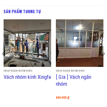
SẢN PHẨM TƯƠNG TỰ
VÁCH NGĂN NHÔM KÍNH
VÁCH NGĂN NHÔM KÍNH
[ Gía ] Vách ngăn
Vách nhôm kính Xingfa
nhôm
600.000
₫