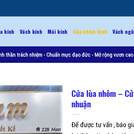
a kính
Vách kính
Mái kính
Cửa nhôm kính
Vách ngă
 Tinh thần trách nhiệm - Chuẩn mực đạo đức - Mở rộng vươn cao 
Cửa lùa nhôm – Cửa
nhuận
Để được tư vấn , báo g