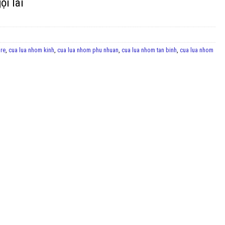
ọi lai
 re
,
cua lua nhom kinh
,
cua lua nhom phu nhuan
,
cua lua nhom tan binh
,
cua lua nhom