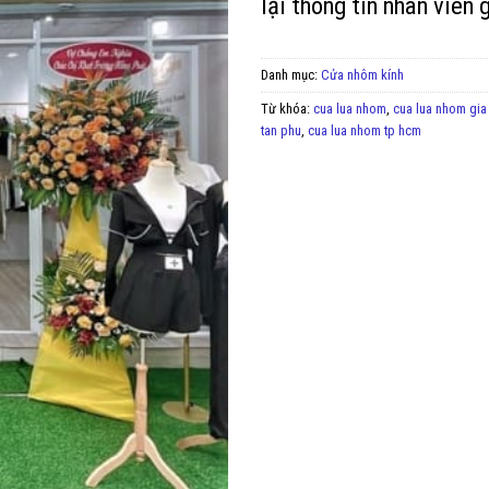
lại thông tin nhân viên g
Danh mục:
Cửa nhôm kính
Từ khóa:
cua lua nhom
,
cua lua nhom gia
tan phu
,
cua lua nhom tp hcm