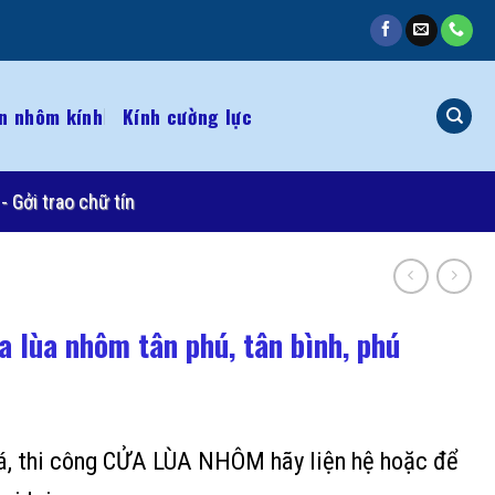
n nhôm kính
Kính cường lực
- Gởi trao chữ tín
 lùa nhôm tân phú, tân bình, phú
iá, thi công CỬA LÙA NHÔM hãy liện hệ hoặc để