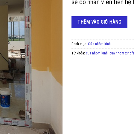
sẽ có nhân viên liên hệ 
THÊM VÀO GIỎ HÀNG
Danh mục:
Cửa nhôm kính
Từ khóa:
cua nhom kinh
,
cua nhom xingf