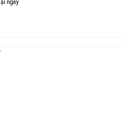
lại ngay
a