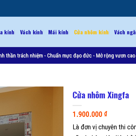
a kính
Vách kính
Mái kính
Cửa nhôm kính
Vách ngă
 Tinh thần trách nhiệm - Chuẩn mực đạo đức - Mở rộng vươn cao 
Cửa nhôm Xingfa
1.900.000
₫
Là đơn vị chuyên thi cô