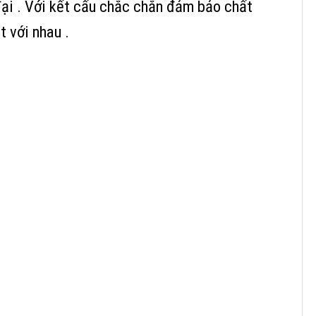
đại . Với kết cấu chắc chắn đảm bảo chất
 với nhau .