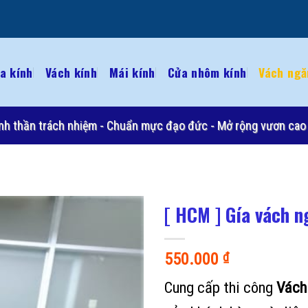
a kính
Vách kính
Mái kính
Cửa nhôm kính
Vách ngă
 Tinh thần trách nhiệm - Chuẩn mực đạo đức - Mở rộng vươn cao 
[ HCM ] Gía vách 
550.000
₫
Cung cấp thi công
Vách