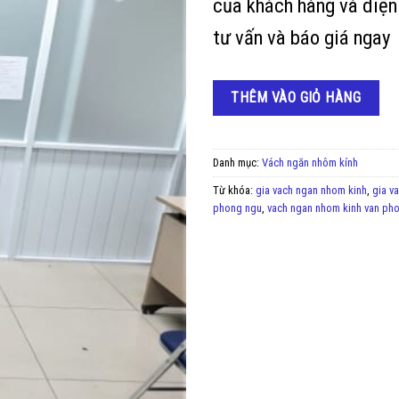
của khách hàng và diện 
tư vấn và báo giá ngay
THÊM VÀO GIỎ HÀNG
Danh mục:
Vách ngăn nhôm kính
Từ khóa:
gia vach ngan nhom kinh
,
gia v
phong ngu
,
vach ngan nhom kinh van ph