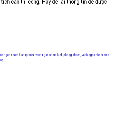
tích cần thi công. Hãy để lại thông tin để được
ach ngan nhom kinh tp hcm
,
vach ngan nhom kinh phong khach
,
vach ngan nhom kinh
ong